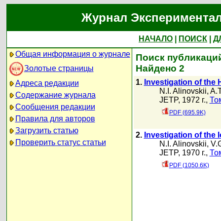
Журнал Экспериментал
НАЧАЛО
|
ПОИСК
|
Д
Общая информация о журнале
Поиск публикаций 
Найдено 2
Золотые страницы
1.
Investigation of th
Адреса редакции
N.I. Alinovskii
,
A.T
Содержание журнала
JETP, 1972 г.,
То
Сообщения редакции
PDF (695.9K)
Правила для авторов
Загрузить статью
2.
Investigation of th
Проверить статус статьи
N.I. Alinovskii
,
V.
JETP, 1970 г.,
То
PDF (1050.6K)