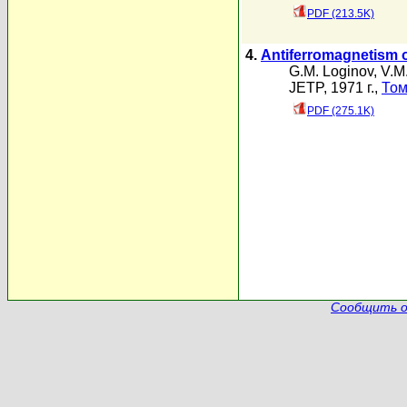
PDF (213.5K)
4.
Antiferromagnetism o
G.M. Loginov
,
V.M
JETP, 1971 г.,
Том
PDF (275.1K)
Сообщить о