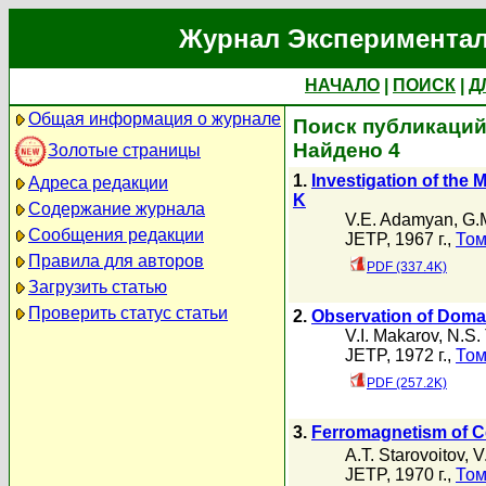
Журнал Экспериментал
НАЧАЛО
|
ПОИСК
|
Д
Общая информация о журнале
Поиск публикаций 
Найдено 4
Золотые страницы
1.
Investigation of the
Адреса редакции
K
Содержание журнала
V.E. Adamyan
,
G.
Сообщения редакции
JETP, 1967 г.,
Том
Правила для авторов
PDF (337.4K)
Загрузить статью
Проверить статус статьи
2.
Observation of Domai
V.I. Makarov
,
N.S.
JETP, 1972 г.,
Том
PDF (257.2K)
3.
Ferromagnetism of C
A.T. Starovoitov
,
V
JETP, 1970 г.,
Том