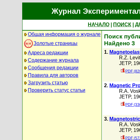
Журнал Экспериментал
НАЧАЛО
|
ПОИСК
|
Д
Общая информация о журнале
Поиск публи
Найдено 3
Золотые страницы
1.
Magnetoelast
Адреса редакции
R.Z. Levi
Содержание журнала
JETP, 196
Сообщения редакции
PDF (82
Правила для авторов
Загрузить статью
2.
Magnetic Prop
Проверить статус статьи
R.A. Vos
JETP, 196
PDF (33
3.
Magnetostric
R.A. Vos
JETP, 196
PDF (57