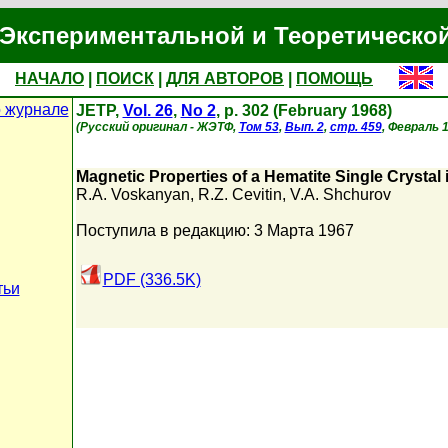
Экспериментальной и Теоретическо
НАЧАЛО
|
ПОИСК
|
ДЛЯ АВТОРОВ
|
ПОМОЩЬ
 журнале
JETP,
Vol. 26
,
No 2
, p. 302 (February 1968)
(Русский оригинал - ЖЭТФ,
Том 53
,
Вып. 2
,
стр. 459
, Февраль 1
Magnetic Properties of a Hematite Single Crystal 
R.A. Voskanyan
,
R.Z. Cevitin
,
V.A. Shchurov
Поступила в редакцию: 3 Марта 1967
PDF (336.5K)
тьи