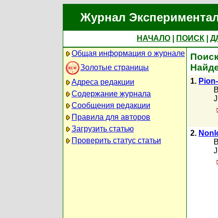
Журнал Экспериментал
НАЧАЛО
|
ПОИСК
|
Д
Общая информация о журнале
Поиск
Найде
Золотые страницы
1.
Pion-
Адреса редакции
B
Содержание журнала
J
Сообщения редакции
Правила для авторов
Загрузить статью
2.
Nonl
Проверить статус статьи
B
J