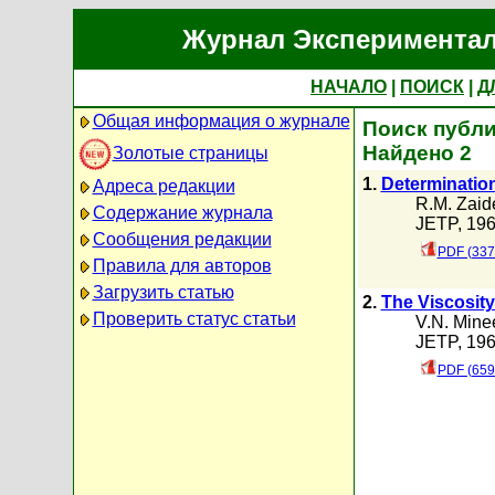
Журнал Экспериментал
НАЧАЛО
|
ПОИСК
|
Д
Общая информация о журнале
Поиск публик
Найдено 2
Золотые страницы
1.
Determination
Адреса редакции
R.M. Zaide
Содержание журнала
JETP, 196
Сообщения редакции
PDF (337
Правила для авторов
Загрузить статью
2.
The Viscosit
Проверить статус статьи
V.N. Mine
JETP, 196
PDF (659