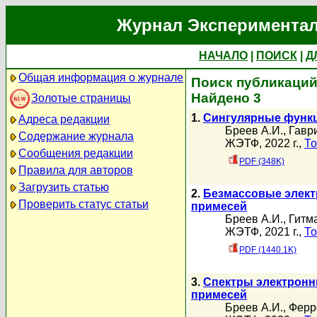
Журнал Экспериментал
НАЧАЛО
|
ПОИСК
|
Д
Общая информация о журнале
Поиск публикаций
Найдено 3
Золотые страницы
1.
Сингулярные функц
Адреса редакции
Бреев А.И.
,
Гавр
Содержание журнала
ЖЭТФ, 2022 г.,
То
Сообщения редакции
PDF (348K)
Правила для авторов
Загрузить статью
2.
Безмассовые элект
Проверить статус статьи
примесей
Бреев А.И.
,
Гитм
ЖЭТФ, 2021 г.,
То
PDF (1440.1K)
3.
Спектры электронн
примесей
Бреев А.И.
,
Ферр