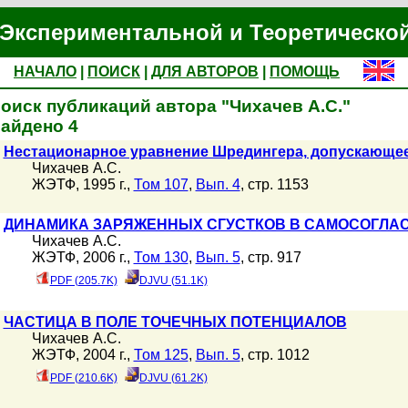
Экспериментальной и Теоретическо
НАЧАЛО
|
ПОИСК
|
ДЛЯ АВТОРОВ
|
ПОМОЩЬ
оиск публикаций автора "Чихачев А.С."
айдено 4
Нестационарное уравнение Шредингера, допускающее
Чихачев А.С.
ЖЭТФ, 1995 г.,
Том 107
,
Вып. 4
, стр. 1153
ДИНАМИКА ЗАРЯЖЕННЫХ СГУСТКОВ В САМОСОГЛА
Чихачев А.С.
ЖЭТФ, 2006 г.,
Том 130
,
Вып. 5
, стр. 917
PDF (205.7K)
DJVU (51.1K)
ЧАСТИЦА В ПОЛЕ ТОЧЕЧНЫХ ПОТЕНЦИАЛОВ
Чихачев А.С.
ЖЭТФ, 2004 г.,
Том 125
,
Вып. 5
, стр. 1012
PDF (210.6K)
DJVU (61.2K)