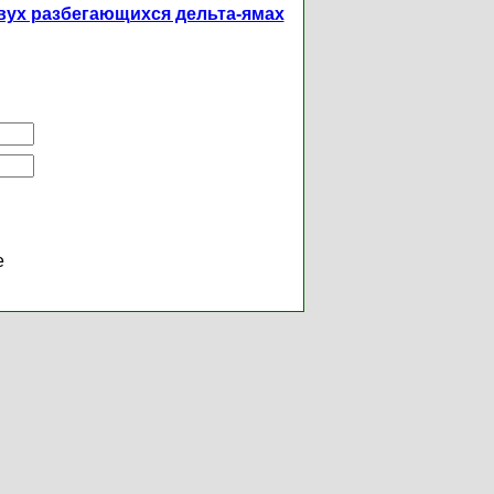
вух разбегающихся дельта-ямах
е