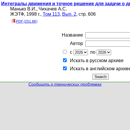
Интегралы движения и точное решение для задачи о д
Манько В.И.
,
Чихачев А.С.
ЖЭТФ, 1998 г.,
Том 113
,
Вып. 2
, стр. 606
PDF (251.8K)
Название
Автор
с
по
Искать в русском архиве
Искать в английском архив
Сообщить о технических проблемах