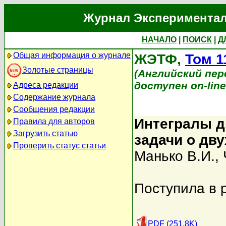
Журнал Экспериментал
НАЧАЛО
|
ПОИСК
|
Д
Общая информация о журнале
ЖЭТФ,
Том 1
Золотые страницы
(Английский перев
доступен on-lin
Адреса редакции
Содержание журнала
Сообщения редакции
Интегралы д
Правила для авторов
Загрузить статью
задачи о дв
Проверить статус статьи
Манько В.И.
,
Поступила в 
PDF (251.8K)