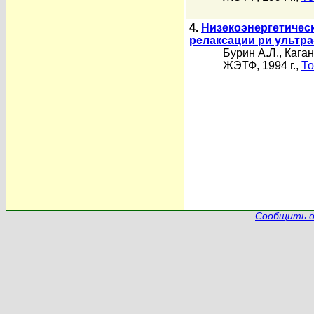
4.
Низекоэнергетичес
релаксации ри ультра
Бурин А.Л.
,
Каган
ЖЭТФ, 1994 г.,
То
Сообщить о