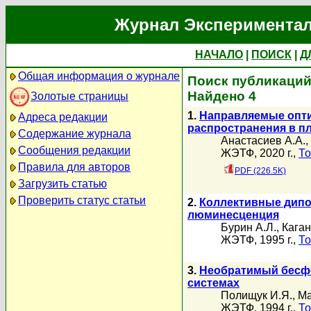
Журнал Экспериментал
НАЧАЛО
|
ПОИСК
|
Д
Общая информация о журнале
Поиск публикаций 
Найдено 4
Золотые страницы
1.
Направляемые опти
Адреса редакции
распространения в п
Содержание журнала
Анастасиев А.А.
,
Сообщения редакции
ЖЭТФ, 2020 г.,
То
Правила для авторов
PDF (226.5K)
Загрузить статью
Проверить статус статьи
2.
Коллективные дипо
люминесценция
Бурин А.Л.
,
Каган
ЖЭТФ, 1995 г.,
То
3.
Необратимый бесфо
системах
Полищук И.Я.
,
Ма
ЖЭТФ, 1994 г.,
То