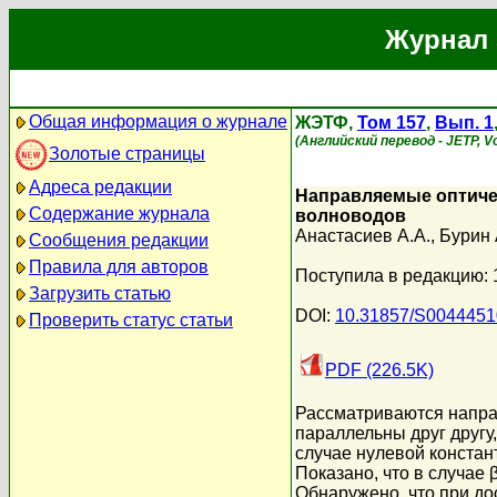
Журнал 
Общая информация о журнале
ЖЭТФ,
Том 157
,
Вып. 1
(Английский перевод - JETP, Vol
Золотые страницы
Адреса редакции
Направляемые оптиче
Содержание журнала
волноводов
Анастасиев А.А.
,
Бурин 
Сообщения редакции
Правила для авторов
Поступила в редакцию: 
Загрузить статью
DOI:
10.31857/S004445
Проверить статус статьи
PDF (226.5K)
Рассматриваются напра
параллельны друг другу
случае нулевой констан
Показано, что в случае 
Обнаружено, что при д