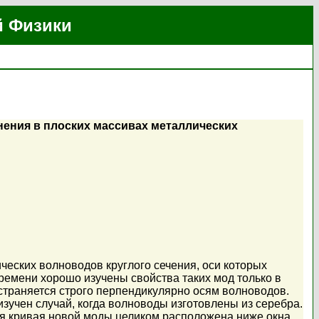
й Физики
ения в плоских массивах металлических
еских волноводов круглого сечения, оси которых
времени хорошо изучены свойства таких мод только в
остраняется строго перпендикулярно осям волноводов.
изучен случай, когда волноводы изготовлены из серебра.
ая кривая новой моды целиком расположена ниже окна