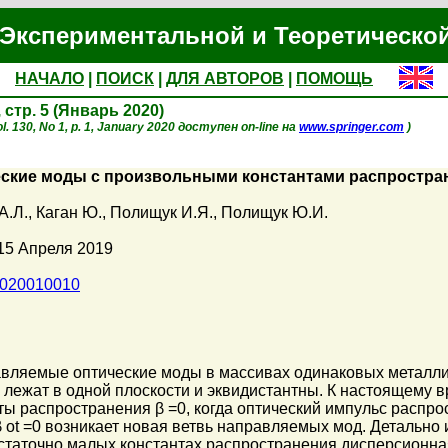
Экспериментальной и Теоретическо
НАЧАЛО
|
ПОИСК
|
ДЛЯ АВТОРОВ
|
ПОМОЩЬ
, стр. 5 (Январь 2020)
. 130, No 1, p. 1, January 2020 доступен on-line на
www.springer.com
)
ские моды с произвольными константами распростран
А.Л.
,
Каган Ю.
,
Полищук И.Я.
,
Полищук Ю.И.
15 Апреля 2019
1020010010
вляемые оптические моды в массивах одинаковых металлич
, лежат в одной плоскости и эквидистантны. К настоящему 
ты распространения β =0, когда оптический импульс распр
β ot =0 возникает новая ветвь направляемых мод. Детально 
остаточно малых константах распространения дисперсионн