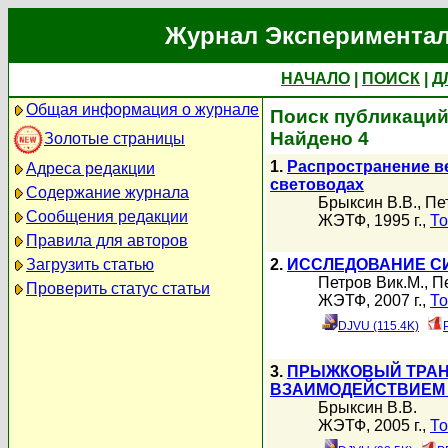
Журнал Экспериментал
НАЧАЛО
|
ПОИСК
|
Д
Общая информация о журнале
Поиск публикаций
Найдено 4
Золотые страницы
1.
Распространение в
Адреса редакции
световодах
Содержание журнала
Брыксин В.В.
,
Пе
Сообщения редакции
ЖЭТФ, 1995 г.,
То
Правила для авторов
Загрузить статью
2.
ИССЛЕДОВАНИЕ С
Петров Вик.М.
,
П
Проверить статус статьи
ЖЭТФ, 2007 г.,
То
DJVU (115.4K)
3.
ПРЫЖКОВЫЙ ТРАН
ВЗАИМОДЕЙСТВИЕМ 
Брыксин В.В.
ЖЭТФ, 2005 г.,
То