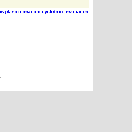
ous plasma near ion cyclotron resonance
е