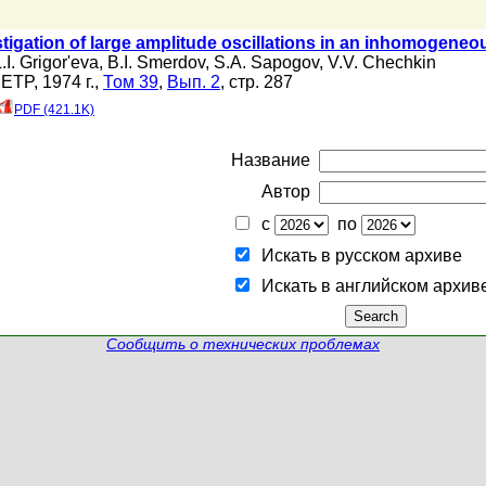
stigation of large amplitude oscillations in an inhomogene
.I. Grigor'eva
,
B.I. Smerdov
,
S.A. Sapogov
,
V.V. Chechkin
JETP, 1974 г.,
Том 39
,
Вып. 2
, стр. 287
PDF (421.1K)
Название
Автор
с
по
Искать в русском архиве
Искать в английском архив
Сообщить о технических проблемах