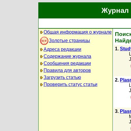
Журнал 
Общая информация о журнале
Поиск
Найде
Золотые страницы
1.
Stud
Адреса редакции
L
Содержание журнала
Сообщения редакции
Правила для авторов
Загрузить статью
2.
Plasm
Проверить статус статьи
L
3.
Plas
M