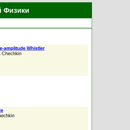
й Физики
e-amplitude Whistler
. Chechkin
de
hechkin