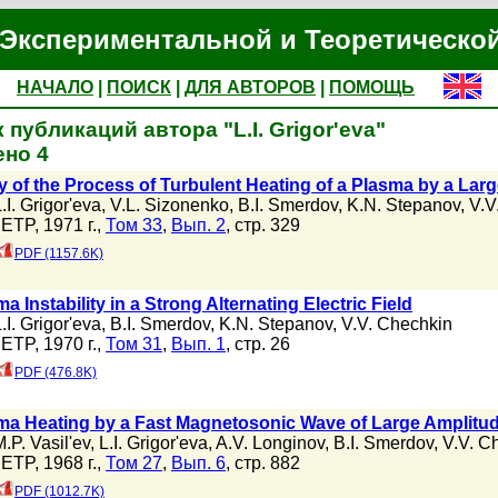
Экспериментальной и Теоретическо
НАЧАЛО
|
ПОИСК
|
ДЛЯ АВТОРОВ
|
ПОМОЩЬ
 публикаций автора "L.I. Grigor'eva"
но 4
y of the Process of Turbulent Heating of a Plasma by a Larg
.I. Grigor'eva
,
V.L. Sizonenko
,
B.I. Smerdov
,
K.N. Stepanov
,
V.V
JETP, 1971 г.,
Том 33
,
Вып. 2
, стр. 329
PDF (1157.6K)
a Instability in a Strong Alternating Electric Field
.I. Grigor'eva
,
B.I. Smerdov
,
K.N. Stepanov
,
V.V. Chechkin
JETP, 1970 г.,
Том 31
,
Вып. 1
, стр. 26
PDF (476.8K)
ma Heating by a Fast Magnetosonic Wave of Large Amplitu
.P. Vasil'ev
,
L.I. Grigor'eva
,
A.V. Longinov
,
B.I. Smerdov
,
V.V. C
JETP, 1968 г.,
Том 27
,
Вып. 6
, стр. 882
PDF (1012.7K)