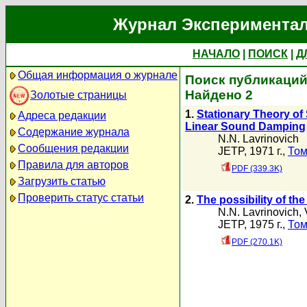
Журнал Экспериментал
НАЧАЛО
|
ПОИСК
|
Д
Общая информация о журнале
Поиск публикаций 
Найдено 2
Золотые страницы
1.
Stationary Theory of 
Адреса редакции
Linear Sound Damping
Содержание журнала
N.N. Lavrinovich
Сообщения редакции
JETP, 1971 г.,
Том
Правила для авторов
PDF (339.3K)
Загрузить статью
Проверить статус статьи
2.
The possibility of the
N.N. Lavrinovich
,
JETP, 1975 г.,
Том
PDF (270.1K)