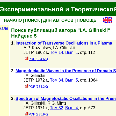
Экспериментальной и Теоретическо
НАЧАЛО
|
ПОИСК
|
ДЛЯ АВТОРОВ
|
ПОМОЩЬ
нале
Поиск публикаций автора "I.A. Gilinskii"
Найдено 5
1.
Interaction of Transverse Oscillations in a Plasma
A.P. Kazantsev
,
I.A. Gilinskii
JETP, 1962 г.,
Том 14
,
Вып. 1
, стр. 112
PDF (334.6K)
2.
Magnetoelastic Waves in the Presence of Domain S
I.A. Gilinskii
JETP, 1972 г.,
Том 34
,
Вып. 5
, стр. 1064
PDF (734.2K)
3.
Spectrum of Magnetostatic Oscillations in the Pres
I.A. Gilinskii
,
R.G. Mints
JETP, 1971 г.,
Том 32
,
Вып. 4
, стр. 673
PDF (285.9K)