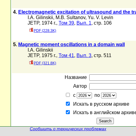
4.
Electromagnetic excitation of ultrasound and the 
I.A. Gilinskii
,
M.B. Sultanov
,
Yu. V. Levin
JETP, 1974 г.,
Том 39
,
Вып. 1
, стр. 106
PDF (228.3K)
5.
Magnetic moment oscillations in a domain wall
I.A. Gilinskii
JETP, 1975 г.,
Том 41
,
Вып. 3
, стр. 511
PDF (321.8K)
Название
Автор
с
по
Искать в русском архиве
Искать в английском архив
Сообщить о технических проблемах