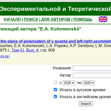
Экспериментальной и Теоретическо
НАЧАЛО
|
ПОИСК
|
ДЛЯ АВТОРОВ
|
ПОМОЩЬ
икаций автора "E.A. Kolomenskii"
 the plane of polarization of γ quanta and left-right asymmet
obashev
,
E.A. Kolomenskii
,
L.A. Popeko
,
A.P. Serebrov
,
L.M. Smot
975 г.,
Том 41
,
Вып. 4
, стр. 606
249.8K)
Название
Автор
с
по
Искать в русском архиве
Искать в английском архив