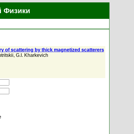
й Физики
ry of scattering by thick magnetized scatterers
ritskii
,
G.I. Kharkevich
е