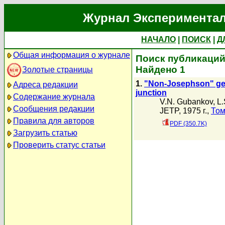
Журнал Экспериментал
НАЧАЛО
|
ПОИСК
|
Д
Общая информация о журнале
Поиск публикаций 
Найдено 1
Золотые страницы
1.
"Non-Josephson" gen
Адреса редакции
junction
Содержание журнала
V.N. Gubankov
,
L.
Сообщения редакции
JETP, 1975 г.,
Том
Правила для авторов
PDF (350.7K)
Загрузить статью
Проверить статус статьи