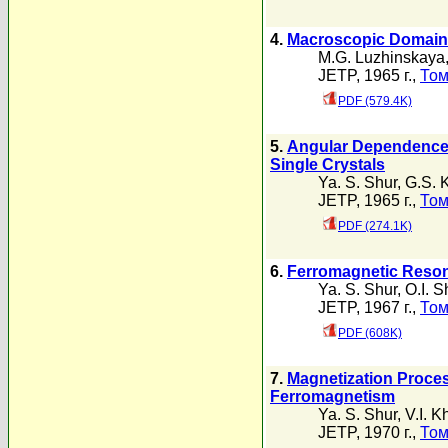
4.
Macroscopic Domains 
M.G. Luzhinskaya
JETP, 1965 г.,
Том
PDF (579.4K)
5.
Angular Dependence o
Single Crystals
Ya. S. Shur
,
G.S. 
JETP, 1965 г.,
Том
PDF (274.1K)
6.
Ferromagnetic Resona
Ya. S. Shur
,
O.I. S
JETP, 1967 г.,
Том
PDF (608K)
7.
Magnetization Proces
Ferromagnetism
Ya. S. Shur
,
V.I. K
JETP, 1970 г.,
Том