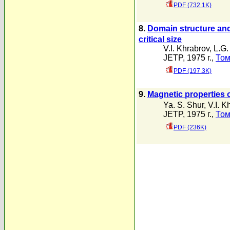
PDF (732.1K)
8.
Domain structure and
critical size
V.I. Khrabrov
,
L.G.
JETP, 1975 г.,
Том
PDF (197.3K)
9.
Magnetic properties 
Ya. S. Shur
,
V.I. K
JETP, 1975 г.,
Том
PDF (236K)