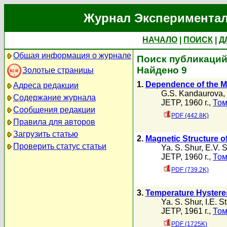
Журнал Экспериментал
НАЧАЛО
|
ПОИСК
|
Д
Общая информация о журнале
Поиск публикаций 
Найдено 9
Золотые страницы
1.
Dependence of the Mag
Адреса редакции
G.S. Kandaurova
,
Содержание журнала
JETP, 1960 г.,
Том
Сообщения редакции
PDF (442.8K)
Правила для авторов
Загрузить статью
2.
Magnetic Structure of
Проверить статус статьи
Ya. S. Shur
,
E.V. S
JETP, 1960 г.,
Том
PDF (739.2K)
3.
Temperature Hysteresi
Ya. S. Shur
,
I.E. S
JETP, 1961 г.,
Том
PDF (1725K)