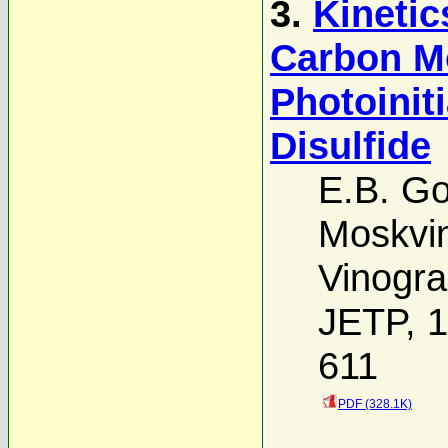
3.
Kinetic
Carbon M
Photoinit
Disulfide
E.B. G
Moskvi
Vinogr
JETP, 1
611
PDF (328.1K)