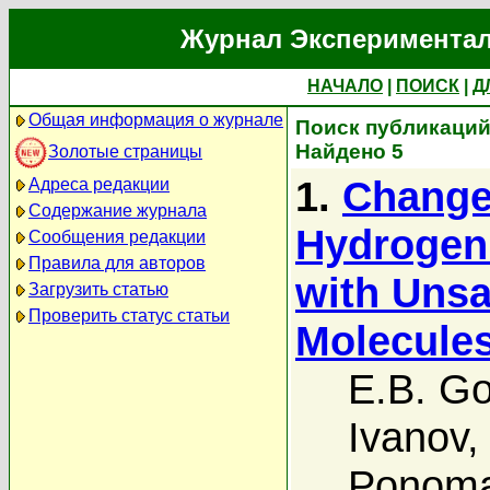
Журнал Экспериментал
НАЧАЛО
|
ПОИСК
|
Д
Общая информация о журнале
Поиск публикаций 
Найдено 5
Золотые страницы
1.
Change 
Адреса редакции
Содержание журнала
Hydrogen 
Сообщения редакции
Правила для авторов
with Uns
Загрузить статью
Проверить статус статьи
Molecules
E.B. G
Ivanov
Ponoma