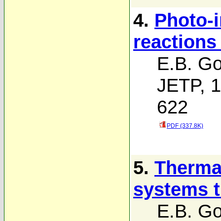
4.
Photo-i
reactions
E.B. G
JETP, 1
622
PDF (337.8K)
5.
Thermal
systems t
E.B. G