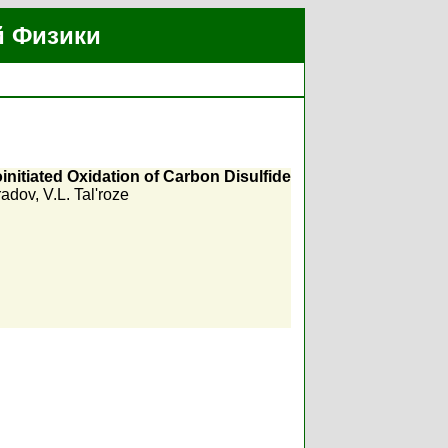
й Физики
nitiated Oxidation of Carbon Disulfide
radov
,
V.L. Tal'roze