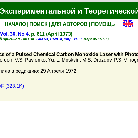
Экспериментальной и Теоретическо
НАЧАЛО
|
ПОИСК
|
ДЛЯ АВТОРОВ
|
ПОМОЩЬ
Vol. 36
,
No 4
, p. 611 (April 1973)
й оригинал - ЖЭТФ,
Том 63
,
Вып. 4
,
стр. 1159
, Апрель 1973 )
cs of a Pulsed Chemical Carbon Monoxide Laser with Photoi
Gordon
,
V.S. Pavlenko
,
Yu. L. Moskvin
,
M.S. Drozdov
,
P.S. Vinog
пила в редакцию: 29 Апреля 1972
F (328.1K)