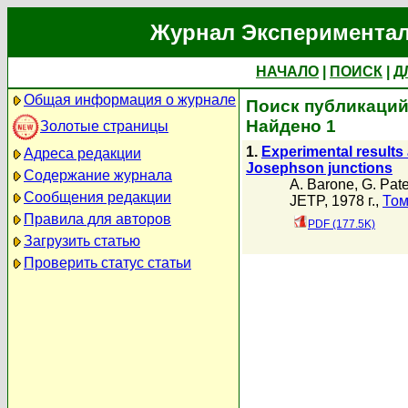
Журнал Экспериментал
НАЧАЛО
|
ПОИСК
|
Д
Общая информация о журнале
Поиск публикаций
Найдено 1
Золотые страницы
1.
Experimental results 
Адреса редакции
Josephson junctions
Содержание журнала
A. Barone
,
G. Pat
Сообщения редакции
JETP, 1978 г.,
Том
Правила для авторов
PDF (177.5K)
Загрузить статью
Проверить статус статьи