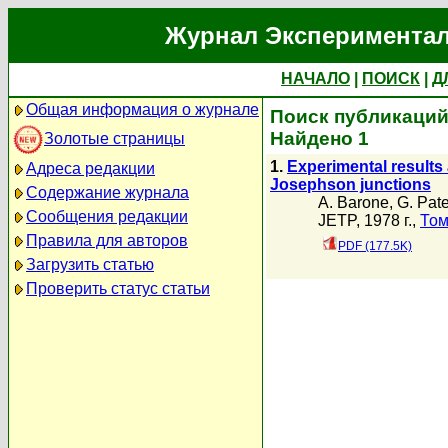
Журнал Экспериментал
НАЧАЛО
|
ПОИСК
|
Д
Общая информация о журнале
Поиск публикаций 
Найдено 1
Золотые страницы
1.
Experimental results 
Адреса редакции
Josephson junctions
Содержание журнала
A. Barone
,
G. Pat
Сообщения редакции
JETP, 1978 г.,
Том
Правила для авторов
PDF (177.5K)
Загрузить статью
Проверить статус статьи