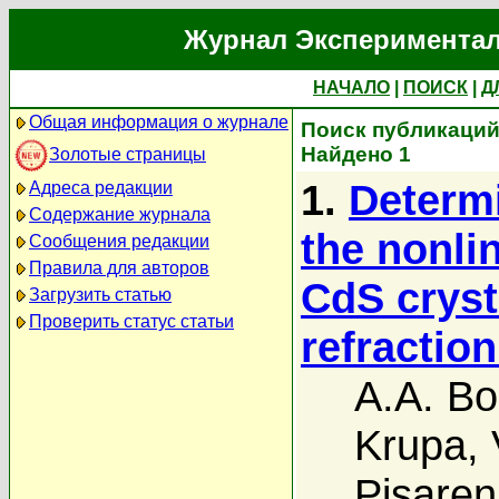
Журнал Экспериментал
НАЧАЛО
|
ПОИСК
|
Д
Общая информация о журнале
Поиск публикаций 
Найдено 1
Золотые страницы
1.
Determi
Адреса редакции
Содержание журнала
the nonlin
Сообщения редакции
Правила для авторов
CdS cryst
Загрузить статью
Проверить статус статьи
refractio
A.A. Bo
Krupa
,
Pisare