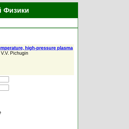
й Физики
-temperature, high-pressure plasma
,
V.V. Pichugin
е