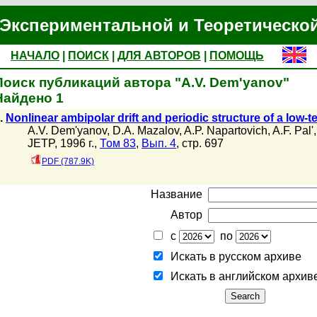
Экспериментальной и Теоретическо
НАЧАЛО
|
ПОИСК
|
ДЛЯ АВТОРОВ
|
ПОМОЩЬ
Поиск публикаций автора "A.V. Dem'yanov"
Найдено 1
.
Nonlinear ambipolar drift and periodic structure of a low
A.V. Dem'yanov
,
D.A. Mazalov
,
A.P. Napartovich
,
A.F. Pal'
JETP, 1996 г.,
Том 83
,
Вып. 4
, стр. 697
PDF (787.9K)
Название
Автор
с
по
Искать в русском архиве
Искать в английском архив