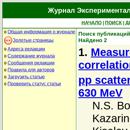
Журнал Экспериментал
НАЧАЛО
|
ПОИСК
|
Д
Общая информация о журнале
Поиск публикаций 
Найдено 2
Золотые страницы
1.
Measure
Адреса редакции
Содержание журнала
correlatio
Сообщения редакции
Правила для авторов
pp scatte
Загрузить статью
Проверить статус статьи
630 MeV
N.S. Bo
Kazarin