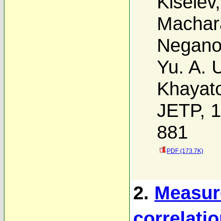
Kiselev
Machara
Negano
Yu. A. 
Khayat
JETP, 1
881
PDF (173.7K)
2.
Measure
correlatio