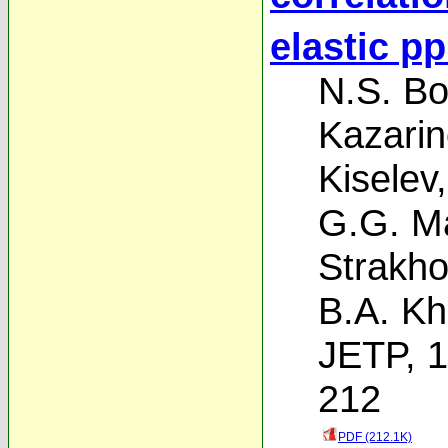
elastic p
N.S. Bo
Kazarin
Kiselev
G.G. Ma
Strakho
B.A. Kh
JETP, 1
212
PDF (212.1K)