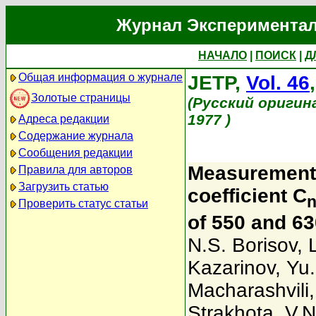
Журнал Экспериментал
НАЧАЛО
|
ПОИСК
|
Д
Общая информация о журнале
JETP,
Vol. 46
Золотые страницы
(Русский оригин
1977 )
Адреса редакции
Содержание журнала
Сообщения редакции
Measurement o
Правила для авторов
Загрузить статью
coefficient C
Проверить статус статьи
of 550 and 6
N.S. Borisov
,
Kazarinov
,
Yu.
Macharashvili
Strakhota
,
V.N