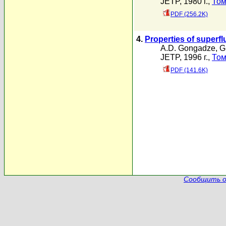
JETP, 1980 г.,
Том
PDF (256.2K)
4.
Properties of superfl
A.D. Gongadze
,
G
JETP, 1996 г.,
Том
PDF (141.6K)
Сообщить о