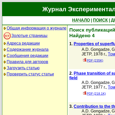
Журнал Экспериментал
НАЧАЛО
|
ПОИСК
|
Д
Общая информация о журнале
Поиск публикаций
Найдено 4
Золотые страницы
Адреса редакции
1.
Properties of superfl
A.D. Gongadze
,
G
Содержание журнала
JETP, 1978 г.,
Том
Сообщения редакции
PDF (235K)
Правила для авторов
Загрузить статью
2.
Phase transition of s
Проверить статус статьи
field
A.D. Gongadze
,
G
JETP, 1977 г.,
Том
PDF (218.1K)
3.
Contribution to the t
A.D. Gongadze
,
G