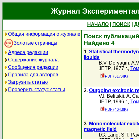
Журнал Экспериментал
НАЧАЛО
|
ПОИСК
|
Д
Общая информация о журнале
Поиск публикаций 
Найдено 4
Золотые страницы
1.
Statistical thermodyna
Адреса редакции
liquids
Содержание журнала
B.V. Deryagin
,
A.V
Сообщения редакции
JETP, 1977 г.,
Том
Правила для авторов
PDF (517.4K)
Загрузить статью
Проверить статус статьи
2.
Outgoing excitonic r
V.I. Belitskii
,
A. Ca
JETP, 1996 г.,
Том
PDF (464.8K)
3.
Monomolecular excito
magnetic field
I.G. Lang
,
S.T. Pav