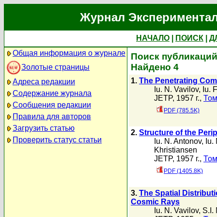
Журнал Экспериментал
НАЧАЛО
|
ПОИСК
|
Д
Общая информация о журнале
Поиск публикаций а
Найдено 4
Золотые страницы
1.
The Penetrating Com
Адреса редакции
Iu. N. Vavilov
,
Iu. 
Содержание журнала
JETP, 1957 г.,
Том
Сообщения редакции
PDF (785.5K)
Правила для авторов
Загрузить статью
2.
Structure of the Per
Проверить статус статьи
Iu. N. Antonov
,
Iu.
Khristiansen
JETP, 1957 г.,
Том
PDF (1405.8K)
3.
The Spatial Distribut
Cosmic Rays
Iu. N. Vavilov
,
S.I.