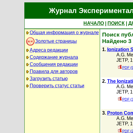
Журнал Экспериментал
НАЧАЛО
|
ПОИСК
|
Д
Общая информация о журнале
Поиск публ
Найдено 3
Золотые страницы
1.
Ionization
Адреса редакции
A.G. Me
Содержание журнала
JETP, 1
Сообщения редакции
PDF (
Правила для авторов
Загрузить статью
2.
The Ioniza
Проверить статус статьи
A.G. Me
JETP, 1
PDF (
3.
Proton Com
A.G. Me
JETP, 1
PDF (