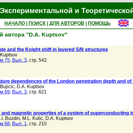
Экспериментальной и Теоретическо
НАЧАЛО
|
ПОИСК
|
ДЛЯ АВТОРОВ
|
ПОМОЩЬ
 автора "D.A. Kuptsov"
ate and the Knight shift in layered S/N structures
 Kuptsov
м 75
,
Вып. 3
, стр. 542
re dependences of the London penetration depth and of the 
Bujicic
,
D.A. Kuptsov
м 69
,
Вып. 3
, стр. 621
and magnetic properties of a system of superconducting t
.I. Buzdin
,
M.L. Kulic
,
D.A. Kuptsov
м 68
,
Вып. 1
, стр. 210