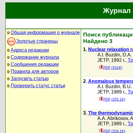
Журнал 
Общая информация о журнале
Поиск публикаций
Найдено 3
Золотые страницы
1.
Nuclear relaxation r
Адреса редакции
A.I. Buzdin
,
D.A.
Содержание журнала
JETP, 1992 г.,
То
Сообщения редакции
PDF (331K)
Правила для авторов
Загрузить статью
2.
Anomalous temperatu
Проверить статус статьи
A.I. Buzdin
,
B.U. 
JETP, 1989 г.,
То
PDF (255.1K)
3.
The thermodynamic 
A.A. Abrikosov
,
A
JETP, 1989 г.,
То
PDF (334.1K)