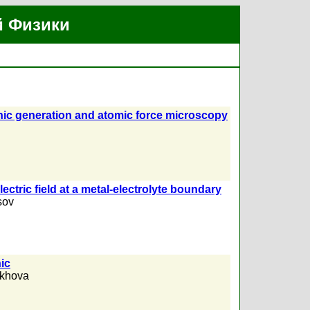
й Физики
onic generation and atomic force microscopy
tric field at a metal-electrolyte boundary
sov
ic
ukhova