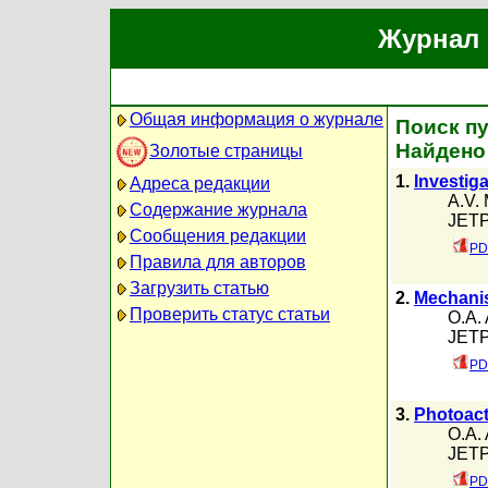
Журнал 
Общая информация о журнале
Поиск пу
Найдено
Золотые страницы
1.
Investig
Адреса редакции
A.V. 
Содержание журнала
JETP,
Сообщения редакции
PD
Правила для авторов
Загрузить статью
2.
Mechanis
Проверить статус статьи
O.A. 
JETP,
PD
3.
Photoact
O.A. 
JETP,
PD