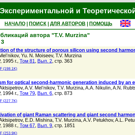
Экспериментальной и Теоретическо
НАЧАЛО
|
ПОИСК
|
ДЛЯ АВТОРОВ
|
ПОМОЩЬ
бликаций автора "T.V. Murzina"
 3
ation of the structure of porous silicon using second harm
Mel'nikov
,
Yu. N. Moiseev
,
T.V. Murzina
 1995 г.,
Том 81
,
Вып. 2
, стр. 363
F (198.1K)
m for optical second-harmonic generation induced by an elec
Aktsipetrov
,
A.V. Mel'nikov
,
T.V. Murzina
,
A.A. Nikulin
,
A.N. Rubt
 1994 г.,
Том 79
,
Вып. 6
, стр. 873
F (227.7K)
ivation of giant Raman scattering and giant second harmon
Aktsipetrov
,
E.D. Mishina
,
T.V. Murzina
,
A.V. Petukhov
,
A.L. Pet
 1988 г.,
Том 67
,
Вып. 9
, стр. 1851
F (253.9K)