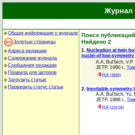
Журнал 
Общая информация о журнале
Поиск публикаций 
Найдено 2
Золотые страницы
1.
Nucleation at twin bo
Адреса редакции
nuclei of low-symmetr
Содержание журнала
A.A. Bul'bich
,
V.P.
Сообщения редакции
JETP, 1990 г.,
Том
Правила для авторов
PDF (386K)
Загрузить статью
Проверить статус статьи
2.
Inevitable symmetry l
A.A. Bul'bich
,
Yu. 
JETP, 1988 г.,
Том
PDF (234.5K)