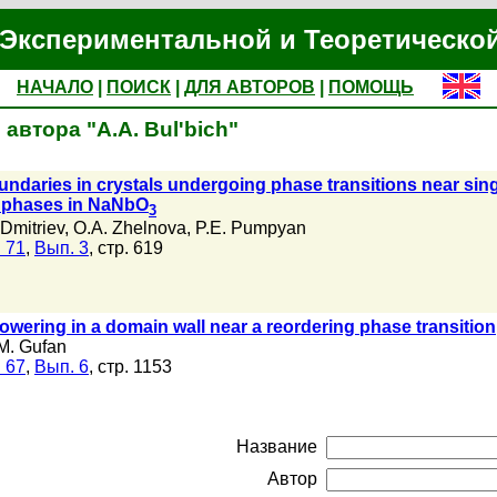
Экспериментальной и Теоретическо
НАЧАЛО
|
ПОИСК
|
ДЛЯ АВТОРОВ
|
ПОМОЩЬ
автора "A.A. Bul'bich"
undaries in crystals undergoing phase transitions near sing
y phases in NaNbO
3
 Dmitriev
,
O.A. Zhelnova
,
P.E. Pumpyan
 71
,
Вып. 3
, стр. 619
owering in a domain wall near a reordering phase transition
M. Gufan
 67
,
Вып. 6
, стр. 1153
Название
Автор