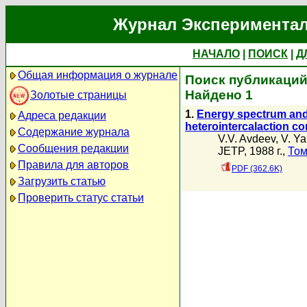
Журнал Экспериментал
НАЧАЛО
|
ПОИСК
|
Д
Общая информация о журнале
Поиск публикаций 
Найдено 1
Золотые страницы
1.
Energy spectrum and 
Адреса редакции
heterointercalaction 
Содержание журнала
V.V. Avdeev
,
V. Ya
Сообщения редакции
JETP, 1988 г.,
Том
Правила для авторов
PDF (362.6K)
Загрузить статью
Проверить статус статьи