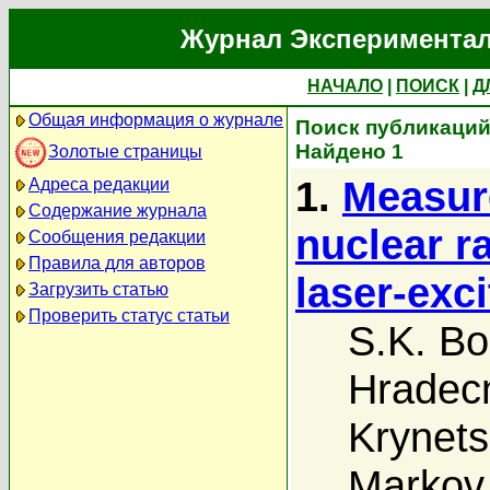
Журнал Экспериментал
НАЧАЛО
|
ПОИСК
|
Д
Общая информация о журнале
Поиск публикаций 
Найдено 1
Золотые страницы
1.
Measur
Адреса редакции
Содержание журнала
nuclear r
Сообщения редакции
Правила для авторов
laser-exc
Загрузить статью
Проверить статус статьи
S.K. Bo
Hradec
Krynets
Markov