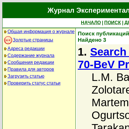
Журнал Экспериментал
НАЧАЛО
|
ПОИСК
|
Д
Общая информация о журнале
Поиск публикаций 
Найдено 3
Золотые страницы
1.
Search 
Адреса редакции
Содержание журнала
70-BeV P
Сообщения редакции
Правила для авторов
L.M. Ba
Загрузить статью
Проверить статус статьи
Zolotar
Martem
Ogurts
Taraka