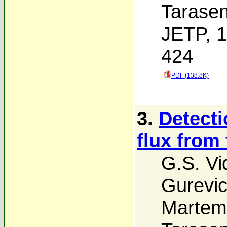
Tarase
JETP, 1
424
PDF (138.8K)
3.
Detecti
flux from
G.S. Vi
Gurevi
Martem