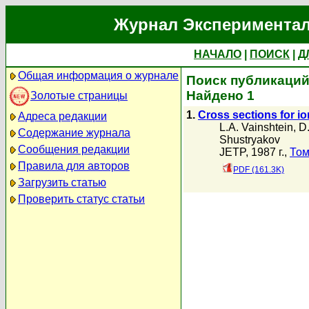
Журнал Экспериментал
НАЧАЛО
|
ПОИСК
|
Д
Общая информация о журнале
Поиск публикаций 
Найдено 1
Золотые страницы
1.
Cross sections for io
Адреса редакции
L.A. Vainshtein
,
D
Содержание журнала
Shustryakov
Сообщения редакции
JETP, 1987 г.,
Том
Правила для авторов
PDF (161.3K)
Загрузить статью
Проверить статус статьи