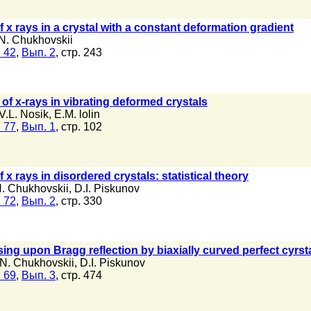
 x rays in a crystal with a constant deformation gradient
N. Chukhovskii
 42
,
Вып. 2
, стр. 243
of x-rays in vibrating deformed crystals
V.L. Nosik
,
E.M. lolin
 77
,
Вып. 1
, стр. 102
x rays in disordered crystals: statistical theory
N. Chukhovskii
,
D.I. Piskunov
 72
,
Вып. 2
, стр. 330
using upon Bragg reflection by biaxially curved perfect cyrst
.N. Chukhovskii
,
D.I. Piskunov
 69
,
Вып. 3
, стр. 474