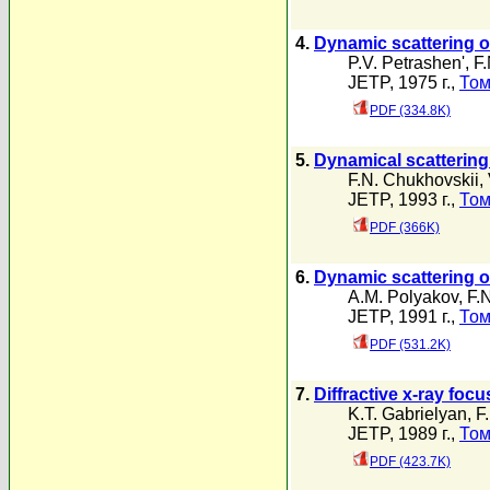
4.
Dynamic scattering of
P.V. Petrashen'
,
F.
JETP, 1975 г.,
Том
PDF (334.8K)
5.
Dynamical scattering 
F.N. Chukhovskii
,
JETP, 1993 г.,
Том
PDF (366K)
6.
Dynamic scattering of 
A.M. Polyakov
,
F.
JETP, 1991 г.,
Том
PDF (531.2K)
7.
Diffractive x-ray foc
K.T. Gabrielyan
,
F
JETP, 1989 г.,
Том
PDF (423.7K)