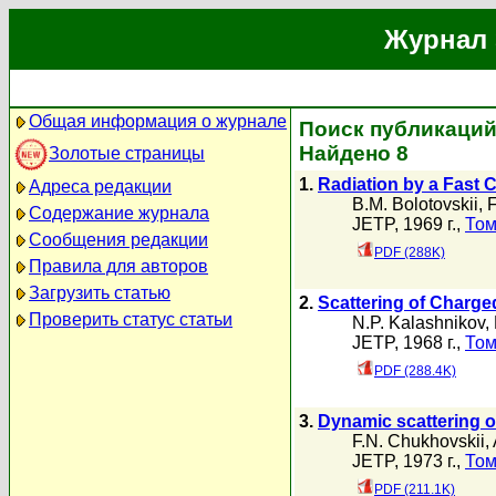
Журнал 
Общая информация о журнале
Поиск публикаций 
Найдено 8
Золотые страницы
1.
Radiation by a Fast 
Адреса редакции
B.M. Bolotovskii
,
F
Содержание журнала
JETP, 1969 г.,
Том
Сообщения редакции
PDF (288K)
Правила для авторов
Загрузить статью
2.
Scattering of Charged
Проверить статус статьи
N.P. Kalashnikov
,
JETP, 1968 г.,
Том
PDF (288.4K)
3.
Dynamic scattering of
F.N. Chukhovskii
,
JETP, 1973 г.,
Том
PDF (211.1K)