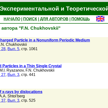
Экспериментальной и Теоретическо
НАЧАЛО
|
ПОИСК
|
ДЛЯ АВТОРОВ
|
ПОМОЩЬ
автора "F.N. Chukhovskii"
Charged Particle in a Nonuniform Periodic Medium
.N. Chukhovskii
 28
,
Вып. 5
, стр. 1061
 Particles in a Thin Single Crystal
M.I. Ryazanov
,
F.N. Chukhovskii
 27
,
Вып. 3
, стр. 441
 x-rays by dislocations
A.A. Shtol'berg
 37
,
Вып. 3
, стр. 525