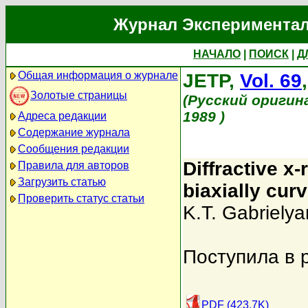
Журнал Экспериментал
НАЧАЛО
|
ПОИСК
|
Д
Общая информация о журнале
JETP,
Vol. 69
Золотые страницы
(Русский оригин
1989 )
Адреса редакции
Содержание журнала
Сообщения редакции
Diffractive x
Правила для авторов
Загрузить статью
biaxially curv
Проверить статус статьи
K.T. Gabrielya
Поступила в 
PDF (423.7K)