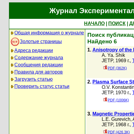
Журнал Экспериментал
НАЧАЛО
|
ПОИСК
|
Д
Общая информация о журнале
Поиск публикаци
Найдено 6
Золотые страницы
1.
Anisotropy of the
Адреса редакции
A. Ya. Shik
Содержание журнала
JETP, 1969 г.,
Сообщения редакции
PDF (362K)
Правила для авторов
Загрузить статью
2.
Plasma Surface S
Проверить статус статьи
O.V. Konstanti
JETP, 1970 г.,
PDF (1006K)
3.
Magnetic Propertie
L.E. Gurevich
,
JETP, 1968 г.,
PDF (426.3K)