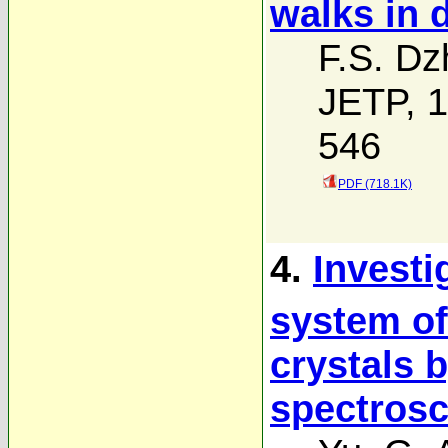
walks in 
F.S. Dz
JETP, 1
546
PDF (718.1K)
4.
Investi
system of
crystals 
spectros