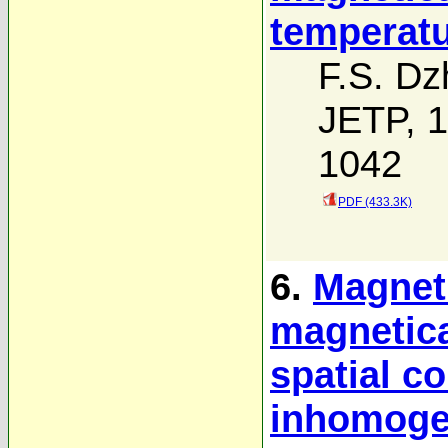
temperat
F.S. Dz
JETP, 1
1042
PDF (433.3K)
6.
Magneti
magnetica
spatial co
inhomoge