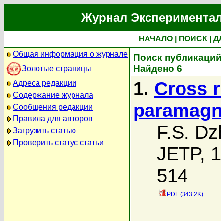
Журнал Экспериментал
НАЧАЛО
|
ПОИСК
|
Д
Общая информация о журнале
Поиск публикаций 
Найдено 6
Золотые страницы
1.
Cross r
Адреса редакции
Содержание журнала
paramagn
Сообщения редакции
Правила для авторов
F.S. Dz
Загрузить статью
Проверить статус статьи
JETP, 1
514
PDF (343.2K)