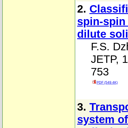
2.
Classif
spin-spin
dilute sol
F.S. Dz
JETP, 1
753
PDF (549.4K)
3.
Transpo
system of