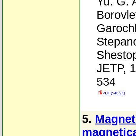
Yu. G. 
Borovle
Garoch
Stepan
Shesto
JETP, 1
534
PDF (546.9K)
5.
Magnet
magnetical