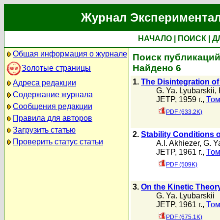
Журнал Экспериментал
НАЧАЛО
|
ПОИСК
|
Д
Общая информация о журнале
Поиск публикаций 
Найдено 6
Золотые страницы
1.
The Disintegration 
Адреса редакции
G. Ya. Lyubarskii
,
Содержание журнала
JETP, 1959 г.,
Том
Сообщения редакции
PDF (633.2K)
Правила для авторов
Загрузить статью
2.
Stability Conditions 
Проверить статус статьи
A.I. Akhiezer
,
G. Y
JETP, 1961 г.,
Том
PDF (509K)
3.
On the Kinetic Theo
G. Ya. Lyubarskii
JETP, 1961 г.,
Том
PDF (675.1K)