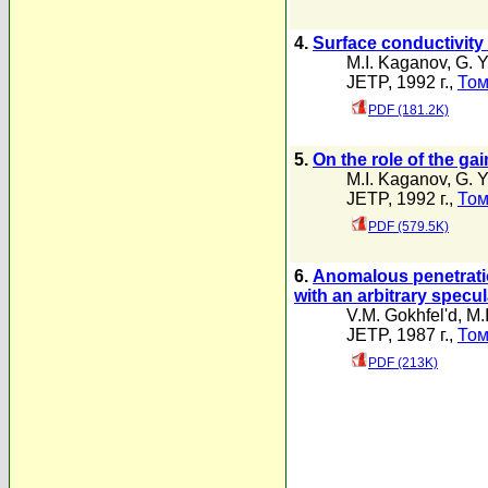
4.
Surface conductivity 
M.I. Kaganov
,
G. Y
JETP, 1992 г.,
Том
PDF (181.2K)
5.
On the role of the gai
M.I. Kaganov
,
G. Y
JETP, 1992 г.,
Том
PDF (579.5K)
6.
Anomalous penetration
with an arbitrary specu
V.M. Gokhfel'd
,
M.
JETP, 1987 г.,
Том
PDF (213K)