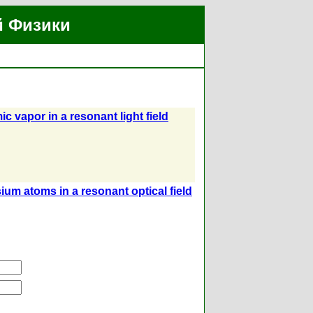
й Физики
c vapor in a resonant light field
sium atoms in a resonant optical field