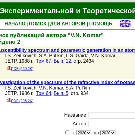
Экспериментальной и Теоретическо
НАЧАЛО
|
ПОИСК
|
ДЛЯ АВТОРОВ
|
ПОМОЩЬ
иск публикаций автора "V.N. Komar"
йдено 2
usceptibility spectrum and parametric generation in an atomi
I.S. Zeilikovich
,
S.A. Pul'kin
,
L.S. Gaida
,
V.N. Komar
JETP, 1988 г.,
Том 67
,
Вып. 12
, стр. 2434
PDF (550.2K)
nvestigation of the spectrum of the refractive index of potas
I.S. Zeilikovich
,
V.N. Komar
,
S.A. Pul'kin
JETP, 1986 г.,
Том 64
,
Вып. 5
, стр. 934
PDF (205.2K)
Название
Автор
с
по