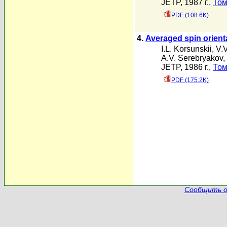
JETP, 1987 г.,
Том
PDF (108.6K)
4.
Averaged spin orient
I.L. Korsunskii
,
V.
A.V. Serebryakov
,
JETP, 1986 г.,
Том
PDF (175.2K)
Сообщить о