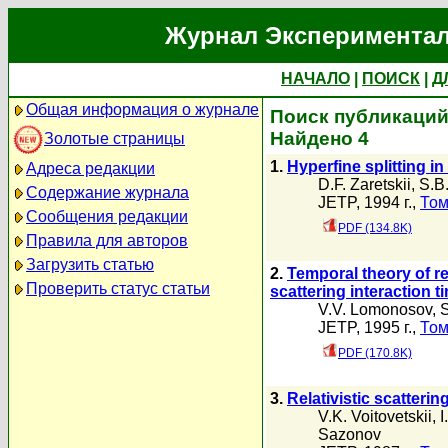
Журнал Экспериментал
НАЧАЛО
|
ПОИСК
|
Д
Общая информация о журнале
Поиск публикаций 
Найдено 4
Золотые страницы
1.
Hyperfine splitting in
Адреса редакции
D.F. Zaretskii
,
S.B
Содержание журнала
JETP, 1994 г.,
Том
Сообщения редакции
PDF (134.8K)
Правила для авторов
Загрузить статью
2.
Temporal theory of r
Проверить статус статьи
scattering interaction t
V.V. Lomonosov
,
JETP, 1995 г.,
Том
PDF (170.8K)
3.
Relativistic scatter
V.K. Voitovetskii
,
I
Sazonov