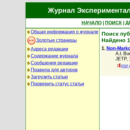
Журнал Экспериментал
НАЧАЛО
|
ПОИСК
|
Д
Общая информация о журнале
Поиск пуб
Найдено 
Золотые страницы
1.
Non-Markov
Адреса редакции
A.I. Bu
Содержание журнала
JETP, 
Сообщения редакции
PDF 
Правила для авторов
Загрузить статью
Проверить статус статьи