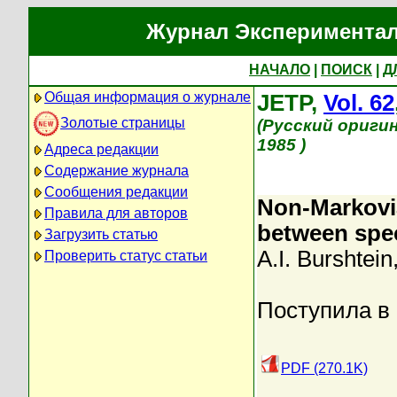
Журнал Экспериментал
НАЧАЛО
|
ПОИСК
|
Д
Общая информация о журнале
JETP,
Vol. 62
Золотые страницы
(Русский ориги
1985 )
Адреса редакции
Содержание журнала
Сообщения редакции
Non-Markovia
Правила для авторов
between spec
Загрузить статью
A.I. Burshtein
Проверить статус статьи
Поступила в
PDF (270.1K)