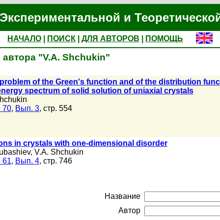
Экспериментальной и Теоретическо
НАЧАЛО
|
ПОИСК
|
ДЛЯ АВТОРОВ
|
ПОМОЩЬ
автора "V.A. Shchukin"
 problem of the Green's function and of the distribution func
energy spectrum of solid solution of uniaxial crystals
Shchukin
 70
,
Вып. 3
, стр. 554
ions in crystals with one-dimensional disorder
Subashiev
,
V.A. Shchukin
 61
,
Вып. 4
, стр. 746
Название
Автор