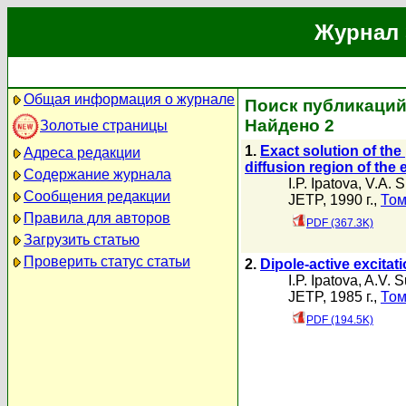
Журнал 
Общая информация о журнале
Поиск публикаций 
Найдено 2
Золотые страницы
1.
Exact solution of the
Адреса редакции
diffusion region of the 
Содержание журнала
I.P. Ipatova
,
V.A. 
Сообщения редакции
JETP, 1990 г.,
Том
Правила для авторов
PDF (367.3K)
Загрузить статью
Проверить статус статьи
2.
Dipole-active excitat
I.P. Ipatova
,
A.V. 
JETP, 1985 г.,
Том
PDF (194.5K)