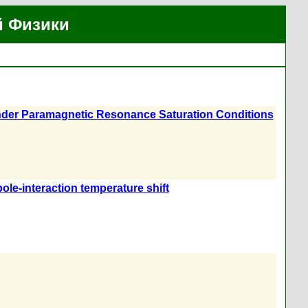
й Физики
Under Paramagnetic Resonance Saturation Conditions
le-interaction temperature shift