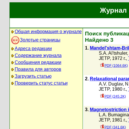
Журнал 
Общая информация о журнале
Поиск публикац
Найдено 3
Золотые страницы
1.
Mandel'shtam-Bril
Адреса редакции
S.A. Al'tshuler
Содержание журнала
JETP, 1972 г.,
Сообщения редакции
PDF (1064.6K)
Правила для авторов
Загрузить статью
2.
Relaxational para
Проверить статус статьи
A.V. Duglav
,
N
JETP, 1980 г.,
PDF (245.2K)
3.
Magnetostriction 
L.A. Bumagina
JETP, 1981 г.,
PDF (341.6K)