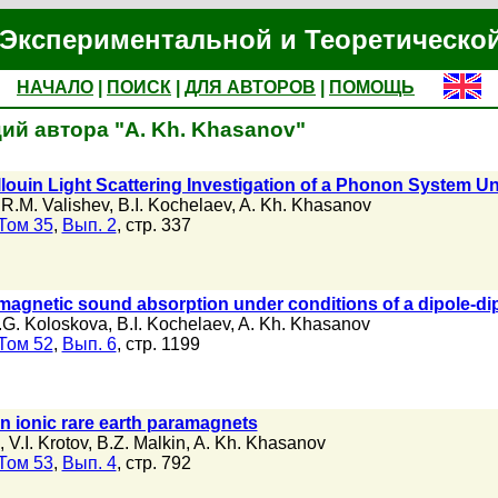
Экспериментальной и Теоретическо
НАЧАЛО
|
ПОИСК
|
ДЛЯ АВТОРОВ
|
ПОМОЩЬ
ий автора "A. Kh. Khasanov"
louin Light Scattering Investigation of a Phonon System 
,
R.M. Valishev
,
B.I. Kochelaev
,
A. Kh. Khasanov
Том 35
,
Вып. 2
, стр. 337
magnetic sound absorption under conditions of a dipole-dipo
.G. Koloskova
,
B.I. Kochelaev
,
A. Kh. Khasanov
Том 52
,
Вып. 6
, стр. 1199
in ionic rare earth paramagnets
,
V.I. Krotov
,
B.Z. Malkin
,
A. Kh. Khasanov
Том 53
,
Вып. 4
, стр. 792