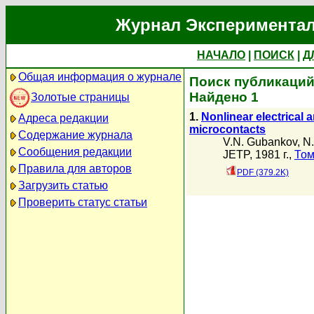
Журнал Экспериментал
НАЧАЛО
|
ПОИСК
|
Д
Общая информация о журнале
Поиск публикаций 
Найдено 1
Золотые страницы
1.
Nonlinear electrical
Адреса редакции
microcontacts
Содержание журнала
V.N. Gubankov
,
N.
Сообщения редакции
JETP, 1981 г.,
Том
Правила для авторов
PDF (379.2K)
Загрузить статью
Проверить статус статьи