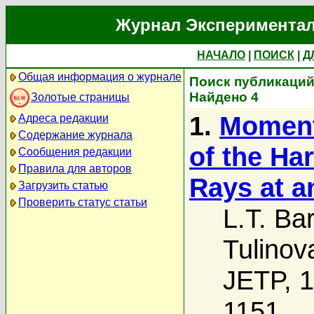
Журнал Экспериментал
НАЧАЛО
|
ПОИСК
|
Д
Общая информация о журнале
Поиск публикаций а
Найдено 4
Золотые страницы
1.
Moment
Адреса редакции
Содержание журнала
of the H
Сообщения редакции
Правила для авторов
Rays at a
Загрузить статью
Проверить статус статьи
L.T. Ba
Tulinov
JETP, 1
1151