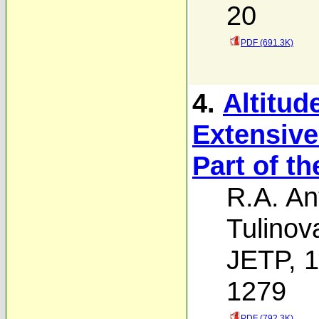
20
PDF (691.3K)
4.
Altitud
Extensive
Part of t
R.A. An
Tulinov
JETP, 1
1279
PDF (792.3K)