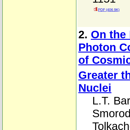
PDF (406.9K)
2.
On the 
Photon Co
of Cosmic
Greater t
Nuclei
L.T. Ba
Smorod
Tolkach